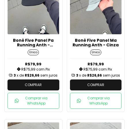
Boné Five Panel Pa
Boné Five Panel Ma
Running Anth -
Running Anth - Cinza
Preto/Cinza
Unico
Unico
R$79,99
R$79,99
R$75,99
com
Pix
R$75,99
com
Pix
3
x de
R$26,66
sem juros
3
x de
R$26,66
sem juros
COMPRAR
COMPRAR
Comprar via
Comprar via
WhatsApp
WhatsApp