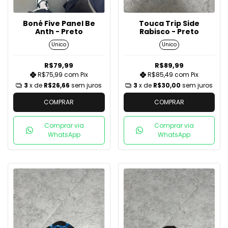
Boné Five Panel Be
Touca Trip Side
Anth - Preto
Rabisco - Preto
Unico
Unico
R$79,99
R$89,99
R$75,99
com
Pix
R$85,49
com
Pix
3
x de
R$26,66
sem juros
3
x de
R$30,00
sem juros
COMPRAR
COMPRAR
Comprar via
Comprar via
WhatsApp
WhatsApp