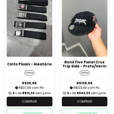
Boné Five Panel Cruz
Cinto Pixain - Aleatório
Trip Side - Preto/Verm
Unico
Unico
R$39,99
R$129,99
R$37,99
com
Pix
R$123,49
com
Pix
3
x de
R$13,33
sem juros
3
x de
R$43,33
sem juros
COMPRAR
COMPRAR
Comprar via
Comprar via