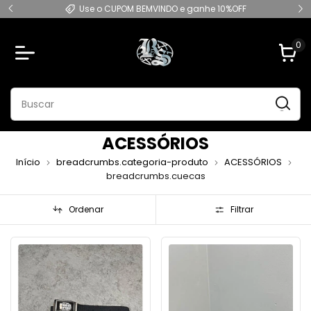
Frete Grátis em compras acima de R$299
0
ACESSÓRIOS
Início
breadcrumbs.categoria-produto
ACESSÓRIOS
breadcrumbs.cuecas
Ordenar
Filtrar