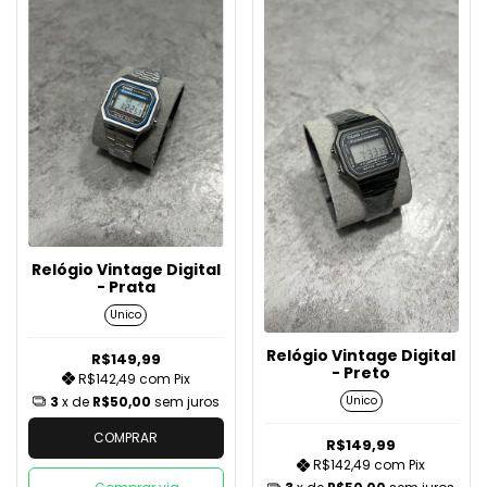
Relógio Vintage Digital
- Prata
Unico
Relógio Vintage Digital
R$149,99
- Preto
R$142,49
com
Pix
3
x de
R$50,00
sem juros
Unico
COMPRAR
R$149,99
R$142,49
com
Pix