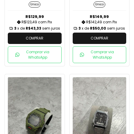
Preto/Branco
Unico
Unico
R$129,99
R$149,99
R$123,49
com
Pix
R$142,49
com
Pix
3
x de
R$43,33
sem juros
3
x de
R$50,00
sem juros
COMPRAR
COMPRAR
Comprar via
Comprar via
WhatsApp
WhatsApp