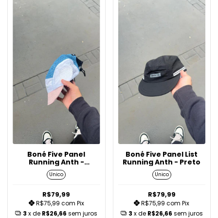
Boné Five Panel
Boné Five Panel List
Running Anth -
Running Anth - Preto
Branco/Azul/Rosa
Unico
Unico
R$79,99
R$79,99
R$75,99
com
Pix
R$75,99
com
Pix
3
x de
R$26,66
sem juros
3
x de
R$26,66
sem juros