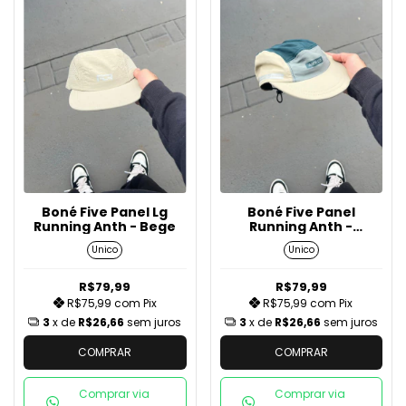
Boné Five Panel Lg
Boné Five Panel
Running Anth - Bege
Running Anth -
Bege/Verde/Cinza
Unico
Unico
R$79,99
R$79,99
R$75,99
com
Pix
R$75,99
com
Pix
3
x de
R$26,66
sem juros
3
x de
R$26,66
sem juros
COMPRAR
COMPRAR
Comprar via
Comprar via