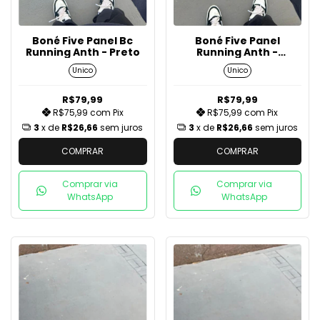
Boné Five Panel Bc
Boné Five Panel
Running Anth - Preto
Running Anth -
Bege/Cinza/Chumbo
Unico
Unico
R$79,99
R$79,99
R$75,99
com
Pix
R$75,99
com
Pix
3
x de
R$26,66
sem juros
3
x de
R$26,66
sem juros
COMPRAR
COMPRAR
Comprar via
Comprar via
WhatsApp
WhatsApp