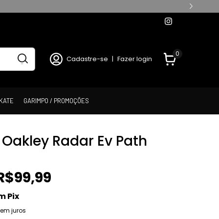
0
Cadastre-se
|
Fazer login
KATE
GARIMPO / PROMOÇÕES
 Oakley Radar Ev Path
R$99,99
m
Pix
em juros