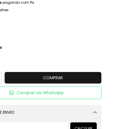
o
pagando com Pix
alhes
o
Comprar via WhatsApp
E ENVIO
Alterar CEP
CALCULAR