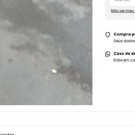
Não sei meu
Compra p
Seus dados
Caso de d
Entre em c