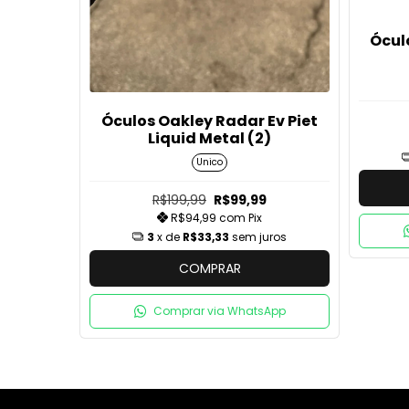
Óculo
Óculos Oakley Radar Ev Piet
Liquid Metal (2)
Unico
R$199,99
R$99,99
R$94,99
com
Pix
3
x de
R$33,33
sem juros
COMPRAR
Comprar via WhatsApp