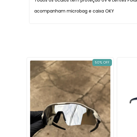
Todos os óculos tem proteção UV e Lentes Pola
acompanham microbag e caixa OKY
50
% OFF