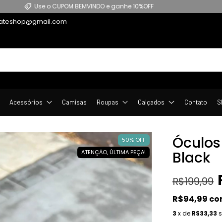
Frete Grátis em compras acima de R$299
kateshop@gmail.com
Acessórios
Camisas
Roupas
Calçados
Contato
S
Óculos
50
% OFF
ATENÇÃO, ÚLTIMA PEÇA!
Black
R$199,99
R$94,99
co
3
x de
R$33,33
s