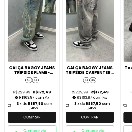
CALÇA BAGGY JEANS
CALÇA BAGGY JEANS
Tou
TRIPSIDE FLAME-
TRIPSIDE CARPENTER -
SUJINHO
CINZA
40
44
44
46
R$229,99
R$172,49
R$229,99
R$172,49
R$163,87
com
Pix
R$163,87
com
Pix
3
x de
R$57,50
sem
3
x de
R$57,50
sem
juros
juros
COMPRAR
COMPRAR
Comprar via
Comprar via