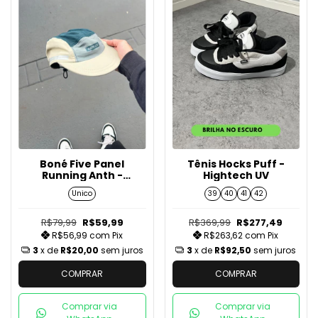
Boné Five Panel
Tênis Hocks Puff -
Running Anth -
Hightech UV
Bege/Verde/Cinza
Unico
39
40
41
42
R$79,99
R$59,99
R$369,99
R$277,49
R$56,99
com
Pix
R$263,62
com
Pix
3
x de
R$20,00
sem juros
3
x de
R$92,50
sem juros
COMPRAR
COMPRAR
Comprar via
Comprar via