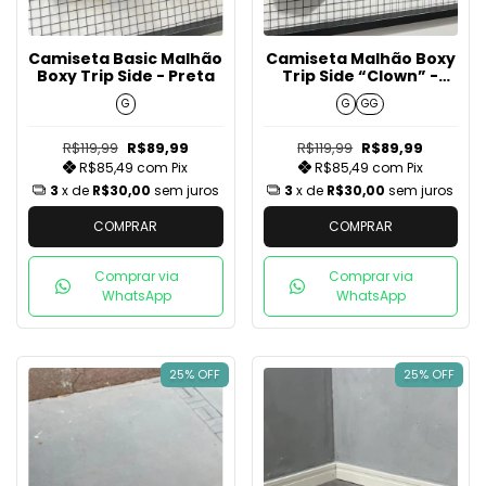
Camiseta Basic Malhão
Camiseta Malhão Boxy
Boxy Trip Side - Preta
Trip Side “Clown” -
Preta
G
G
GG
R$119,99
R$89,99
R$119,99
R$89,99
R$85,49
com
Pix
R$85,49
com
Pix
3
x de
R$30,00
sem juros
3
x de
R$30,00
sem juros
COMPRAR
COMPRAR
Comprar via
Comprar via
WhatsApp
WhatsApp
25% OFF
25% OFF