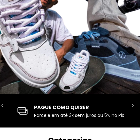
ISER
SITE SEGU
em juros ou 5% no Pix
Site com SSL 