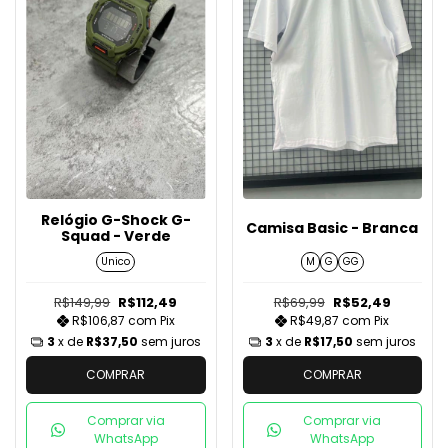
Relógio G-Shock G-
Camisa Basic - Branca
Squad - Verde
Unico
M
G
GG
R$149,99
R$112,49
R$69,99
R$52,49
R$106,87
com
Pix
R$49,87
com
Pix
3
x de
R$37,50
sem juros
3
x de
R$17,50
sem juros
COMPRAR
COMPRAR
Comprar via
Comprar via
WhatsApp
WhatsApp