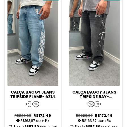
CALÇA BAGGY JEANS
CALÇA BAGGY JEANS
TRIPSIDE FLAME- AZUL
TRIPSIDE RAY-
ESTONADO
44
46
40
46
R$229,99
R$172,49
R$229,99
R$172,49
R$163,87
com
Pix
R$163,87
com
Pix
3
x de
R$57,50
sem juros
3
x de
R$57,50
sem juros