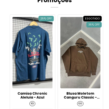
Promoções
25% OFF
ESGOTADO
35% OFF
Camisa Chronic
Blusa Moletom
Aleluia - Azul
Canguru Classic -
Tribute - Marrom
XG
GG