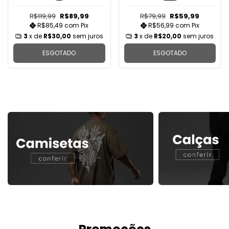
R$119,99
R$89,99
R$79,99
R$59,99
R$85,49
com
Pix
R$56,99
com
Pix
3
x de
R$30,00
sem juros
3
x de
R$20,00
sem juros
ESGOTADO
ESGOTADO