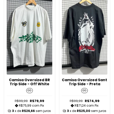
Camisa Oversized BR
Camisa Oversized Sant
Trip Side - Off White
Trip Side - Preta
GG
GG
R$99,99
R$79,99
R$99,99
R$74,99
R$75,99
com
Pix
R$71,24
com
Pix
3
x de
R$26,66
sem juros
3
x de
R$25,00
sem juros