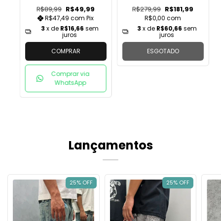
R$89,99
R$49,99
R$279,99
R$181,99
R$47,49
com
Pix
R$0,00
com
3
x de
R$16,66
sem
3
x de
R$60,66
sem
juros
juros
COMPRAR
ESGOTADO
Comprar via
WhatsApp
Lançamentos
25% OFF
25% OFF