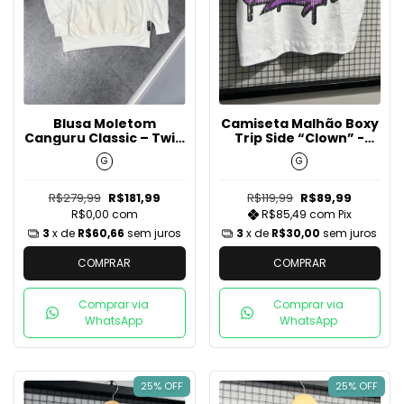
Blusa Moletom
Camiseta Malhão Boxy
Canguru Classic – Twin
Trip Side “Clown” -
Masks - Off White
Branca
G
G
R$279,99
R$181,99
R$119,99
R$89,99
R$0,00
com
R$85,49
com
Pix
3
x de
R$60,66
sem juros
3
x de
R$30,00
sem juros
COMPRAR
COMPRAR
Comprar via
Comprar via
WhatsApp
WhatsApp
25% OFF
25% OFF