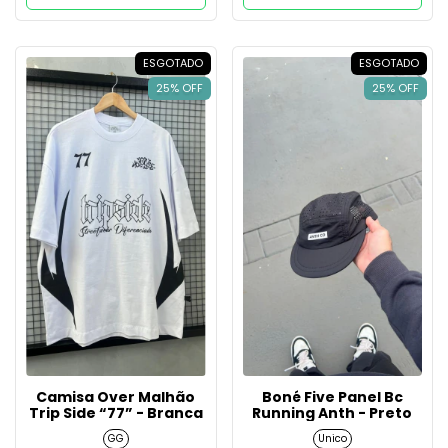
ESGOTADO
ESGOTADO
25% OFF
25% OFF
Camisa Over Malhão
Boné Five Panel Bc
Trip Side “77” - Branca
Running Anth - Preto
GG
Unico