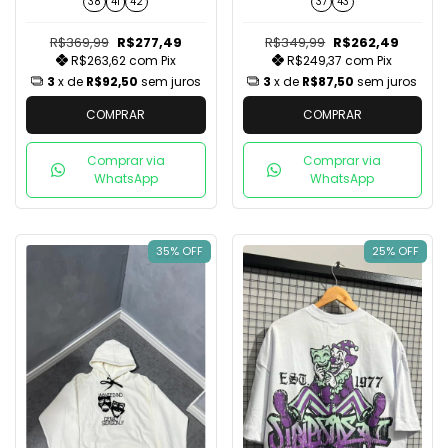
38
41
42
37
43
R$369,99
R$277,49
R$349,99
R$262,49
R$263,62
com
Pix
R$249,37
com
Pix
3
x de
R$92,50
sem juros
3
x de
R$87,50
sem juros
COMPRAR
COMPRAR
Comprar via
Comprar via
WhatsApp
WhatsApp
35% OFF
25% OFF