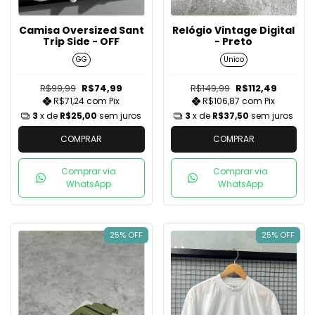
Camisa Oversized Sant
Relógio Vintage Digital
Trip Side - OFF
- Preto
GG
Unico
R$99,99
R$74,99
R$149,99
R$112,49
R$71,24
com
Pix
R$106,87
com
Pix
3
x de
R$25,00
sem juros
3
x de
R$37,50
sem juros
COMPRAR
COMPRAR
Comprar via
Comprar via
WhatsApp
WhatsApp
25% OFF
25% OFF