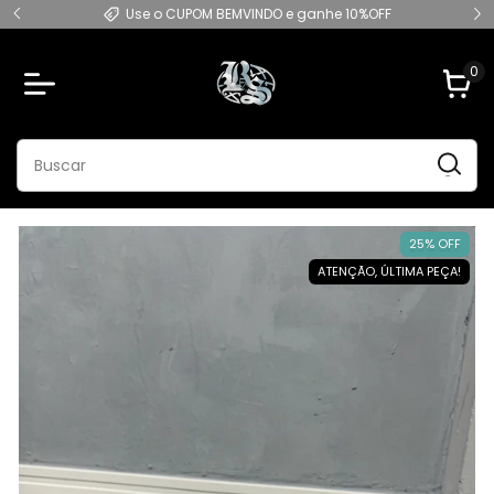
9
Use o CUPOM BEMVINDO e ganhe 10%OFF
0
25% OFF
ATENÇÃO, ÚLTIMA PEÇA!