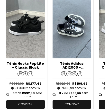
Tênis Hocks Pop Lite
Tênis Adidas
Tên
- Classic Black
ADI2000 -
Cor
Grafite/P/B
38
41
42
38
43
40
41
R$369,99
R$277,49
R$329,99
R$199,99
R$3
R$263,62
com
Pix
R$189,99
com
Pix
R
3
x de
R$92,50
sem
3
x de
R$66,66
sem
3
juros
juros
COMPRAR
COMPRAR