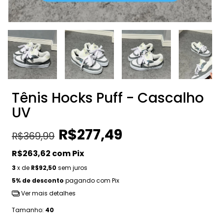
Tênis Hocks Puff - Cascalho
UV
R$277,49
R$369,99
R$263,62
com
Pix
3
x de
R$92,50
sem juros
5% de desconto
pagando com Pix
Ver mais detalhes
Tamanho:
40