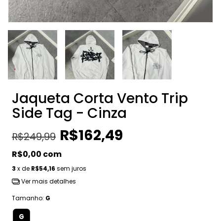
Jaqueta Corta Vento Trip
Side Tag - Cinza
R$162,49
R$249,99
R$0,00
com
3
x de
R$54,16
sem juros
Ver mais detalhes
Tamanho:
G
G