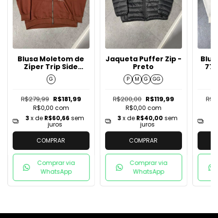
Blusa Moletom de
Jaqueta Puffer Zip -
Blus
Zíper Trip Side
Preto
77 
Dragon - Marrom
G
P
M
G
GG
R$279,99
R$181,99
R$200,00
R$119,99
R$2
R$0,00
com
R$0,00
com
3
x de
R$60,66
sem
3
x de
R$40,00
sem
3
juros
juros
COMPRAR
COMPRAR
Comprar via
Comprar via
WhatsApp
WhatsApp